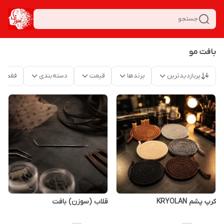
جستجو
بافت مو
پربازدیدترین
برندها
قیمت
دسته‌بندی
فقط م
کرپ پشم KRYOLAN
قلاب (سوزن) بافت