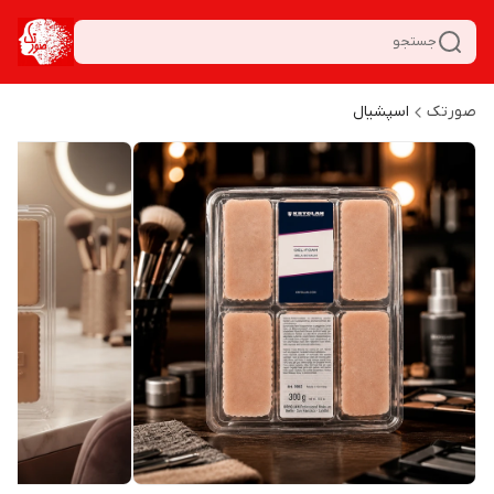
جستجو
صورتک
اسپشیال