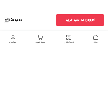
افزودن به سبد خرید
1,500,000
خانه
دسته‌بندی
سبد خرید
پروفایل
دسترسی سریع
تماس با ما
شکایات
درباره ما
قوانین و مقررات
سیاست حریم خصوصی