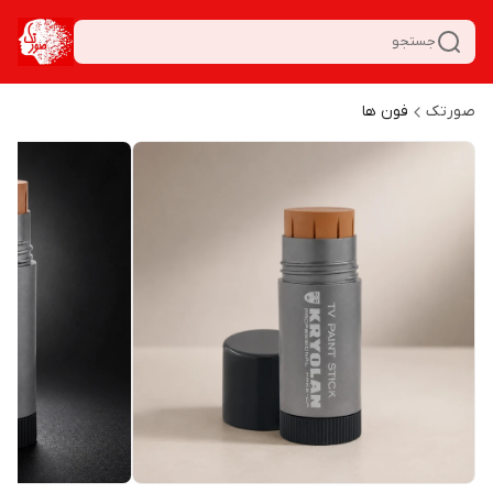
جستجو
صورتک
فون ها