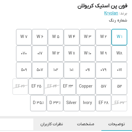
فون پن استیک کریولان
برند:
Kryolan
شماره رنگ
W 7
W 6
W 5
W 4
W 3
W 2
W 1
070
017
W 12
W 11
W 10
W 9
W8
509
507
102
101
091
079
071
EF 26
EF 25
EF 24
EF 23
Copper
517
512
D 35.1
D 33.1
Silver
Ivory
EF 28
EF 27
توضیحات
مشخصات
نظرات کاربران