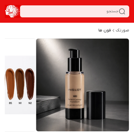
جستجو
صورتک
فون ها