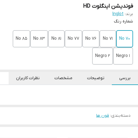
فوندیشن اینگلوت HD
برند:
Inglot
شماره رنگ
No 85
No 83
No 81
No 77
No 76
No 71
No 70
Negro 2
Negro 1
بررسی
توضیحات
مشخصات
نظرات کاربران
دسته‌بندی
:
فون ها