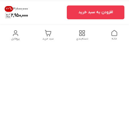
۳٬۸۰۰٬۰۰۰
22
%
افزودن به سبد خرید
2,950,000
خانه
دسته‌بندی
سبد خرید
پروفایل
دسترسی سریع
تماس با ما
شکایات
درباره ما
قوانین و مقررات
سیاست حریم خصوصی
شماره تماس
09224918820