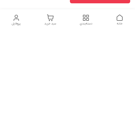
خانه
دسته‌بندی
سبد خرید
پروفایل
دسترسی سریع
تماس با ما
شکایات
درباره ما
قوانین و مقررات
سیاست حریم خصوصی
شماره تماس
09224918820
آدرس ایمیل
info@sooratak.com