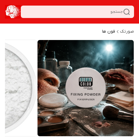
جستجو
صورتک
فون ها