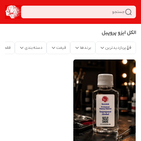
جستجو
الکل ایزو پروپیل
پربازدیدترین
برندها
قیمت
دسته‌بندی
فقط م